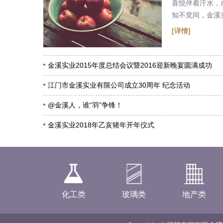
喜悦伴着汗水，
知不觉间，金溪实
9号，···
[详情]
金溪实业2015年度总结会议暨2016迎新晚宴圆满成功
江门市金溪实业有限公司成立30周年 纪念活动
@金溪人，谁“羽”争锋！
金溪实业2018年乙亥猪年开年仪式
化工类
玻璃类
地产类