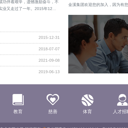
成功伴着艰辛，遗憾激励奋斗，不
金溪集团欢迎您的加入，因为有
业又走过了一年。2015年12月2
2015-12-31
2018-07-07
2021-09-08
2019-06-13
教育
慈善
体育
人才招