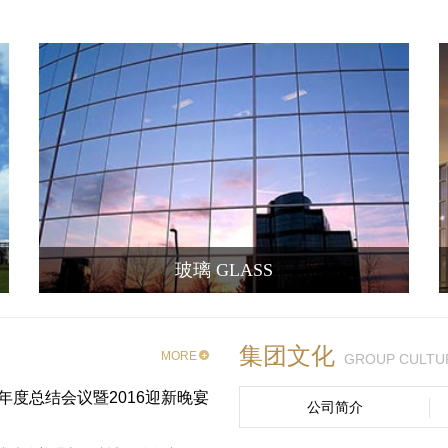
玻璃 GLASS
集团文化
MORE
GROUP CULTU
5年度总结会议暨2016迎新晚宴
公司简介